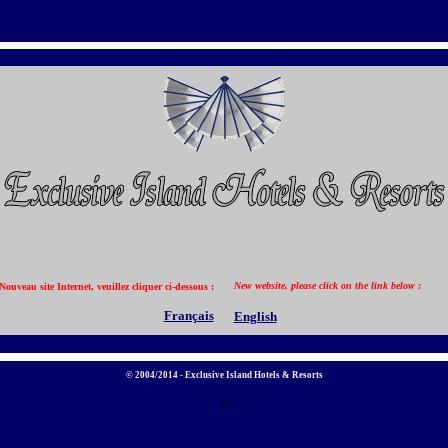
New website, please click on the link below :
Nouveau site Internet, veuillez cliquer ci-dessous :
Français
English
© 2004/201
4
- Exclusive Island Hotels & Resorts
t